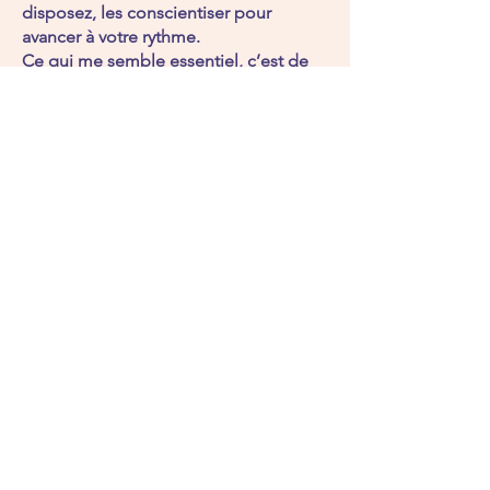
disposez, les
conscientiser
pour
avancer à votre rythme.
Ce qui me semble essentiel, c’est de
vous laisser libre d’être à l’écoute de
ce qui résonne en vous.
Comment se déroule une séance ?
Durant une séance d'environ 1H30
*
, je
déroule plusieurs tirages en lien avec
des questionnements, des blocages,
des thèmes ou sur une situation plus
globale. Pour cela, je m'appuie sur
mes intuitions et ressentis, le tarot et
différents oracles.
C’est un élan, une invitation avec soi,
dans une parenthèse « sacrée » pour
partir en exploration de vos richesses
intérieures et personnelles, que
j'accompagnerai avec bienveillance et
conscience.
Je ne fais pas de « voyance » à